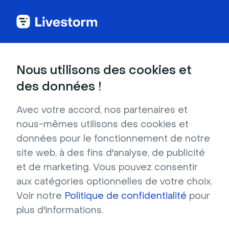
Nous utilisons des cookies et
CATÉGORIES
des données !
Gestion des événements
Tout ce qu'il vous faut pour créer, organiser et
Avec votre accord, nos partenaires et
publier vos événements
nous-mêmes utilisons des cookies et
Transformez vos événements en clips
données pour le fonctionnement de notre
partageables avec Livestorm AI Studio
site web, à des fins d'analyse, de publicité
Suivre les conversions sur vos pages
et de marketing. Vous pouvez consentir
d’inscription
aux catégories optionnelles de votre choix.
Ajoutez vos propres consentements
Voir notre
Politique de confidentialité
pour
personnalisés
plus d'informations.
Automatisez vos événements Livestorm en