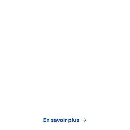
Outils gratuits
Arrière-plans virtuels
Test de webcam
Test de microphone
Générateur de titres de webinaires
Legal Center
Conditions Générales d'Utilisation
Politique de Confidentialité
En savoir plus