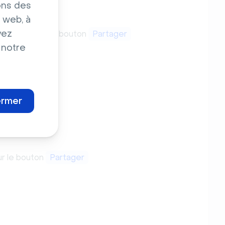
ons des
 web, à
vez
 cliquant sur le bouton
Partager
 notre
ermer
ur le bouton
Partager