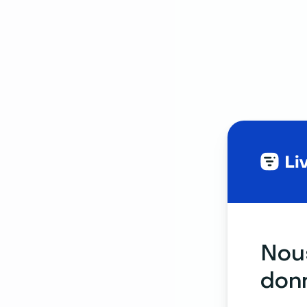
Nous
donn