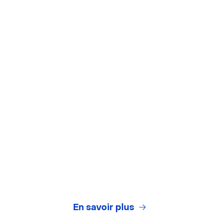
Outils gratuits
Arrière-plans virtuels
Test de webcam
Test de microphone
Générateur de titres de webinaires
Legal Center
Conditions Générales d'Utilisation
Politique de Confidentialité
En savoir plus