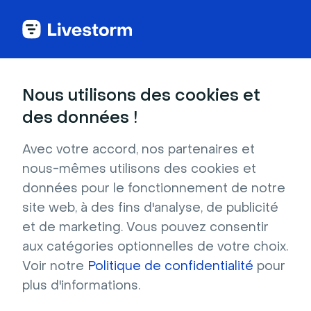
Nous utilisons des cookies et
CATÉGORIES
des données !
Articles les plus populaires
Personnaliser le design de votre page
Avec votre accord, nos partenaires et
d'inscription et de vos e-mails
nous-mêmes utilisons des cookies et
Invitez des personnes à votre événement
données pour le fonctionnement de notre
La barre latérale dans votre salle
site web, à des fins d'analyse, de publicité
d'événement
et de marketing. Vous pouvez consentir
Bonnes pratiques pour réussir un live
aux catégories optionnelles de votre choix.
Créez votre premier événement
Voir notre
Politique de confidentialité
pour
Modérer vos événements
plus d'informations.
Paramètres techniques nécessaires à