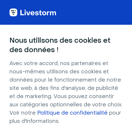
Nous utilisons des cookies et
DANS CET ARTICLE
des données !
Le replay de votre événement
Avec votre accord, nos partenaires et
Lorsque vous
activez l'enregistrement de
nous-mêmes utilisons des cookies et
votre événement
, un replay est généré. Vous
données pour le fonctionnement de notre
pouvez l'utiliser pour permettre aux personnes
site web, à des fins d'analyse, de publicité
inscrites de
regarder l'événement même si
et de marketing. Vous pouvez consentir
elles n'ont pas pu y assister à temps
. Cela
aux catégories optionnelles de votre choix.
vous donne également la possibilité
Voir notre
Politique de confidentialité
pour
de
continuer à collecter des inscriptions
plus d'informations.
après votre événement en direct
, en créant
un
événement à la demande
avec le replay.