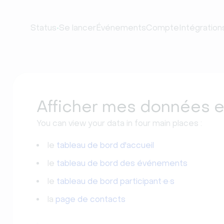
•
Status
Se lancer
Événements
Compte
Intégration
Afficher mes données e
You can view your data in four main places :
le
tableau de bord d'accueil
le
tableau de bord des événements
le
tableau de bord participant·e·s
la
page de contacts