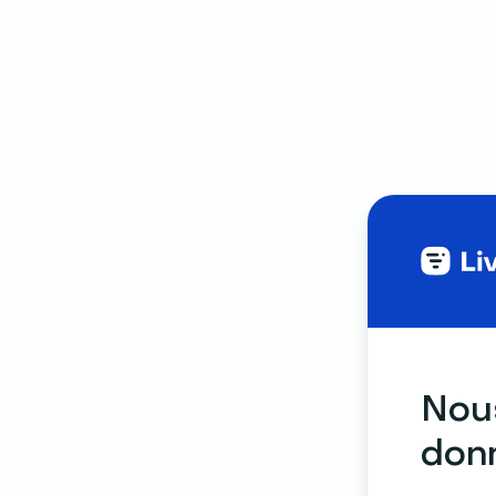
Nous
donn