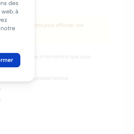
ons des
 web, à
vez
type d'événements pour afficher vos
 notre
s
en fonction des informations que vous
ermer
nt·e·s / de non-présentations
y
s