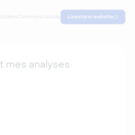
s
Vidéos
Communauté
Aide
Livestorm website
t mes analyses