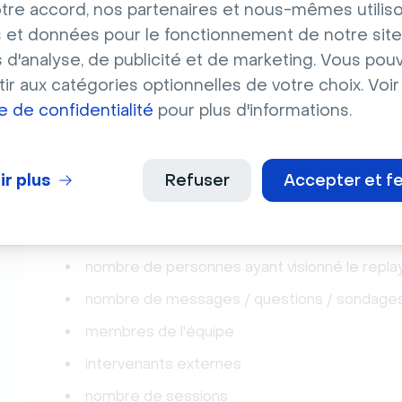
tre accord, nos partenaires et nous-mêmes utilis
 et données pour le fonctionnement de notre site
s d'analyse, de publicité et de marketing. Vous pou
Vous devez filtrer vos événements par 
ir aux catégories optionnelles de votre choix. Voir
données et vos analyses.
ue de confidentialité
pour plus d'informations.
Vous pouvez
sélectionner les colonnes active
ir plus
Refuser
Accepter et f
souhaitez afficher sur le tableau de bord :
nombre de personnes inscrites / de participa
nombre de personnes ayant visionné le repla
nombre de messages / questions / sondage
membres de l'équipe
intervenants externes
nombre de sessions