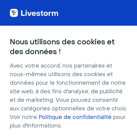
Nous utilisons des cookies et
DANS CET ARTICLE
des données !
Organiser des événements
conformes au RGPD
Avec votre accord, nos partenaires et
nous-mêmes utilisons des cookies et
données pour le fonctionnement de notre
Qui peut l'utiliser ?
site web, à des fins d'analyse, de publicité
Sur quels plans ?
et de marketing. Vous pouvez consentir
aux catégories optionnelles de votre choix.
La
sécurité
et
la confidentialité
de vos
Voir notre
Politique de confidentialité
pour
données sont notre priorité
. Le Règlement
plus d'informations.
Général sur la Protection des Données