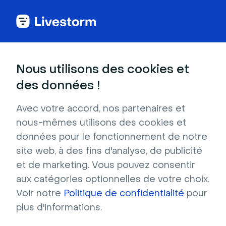
Nous utilisons des cookies et
CATÉGORIES
des données !
Articles les plus populaires
Gérez les membres de votre équipe sur
Avec votre accord, nos partenaires et
votre compte
nous-mêmes utilisons des cookies et
Tarification - Basée sur le nombre de
données pour le fonctionnement de notre
participants
site web, à des fins d'analyse, de publicité
Essayer Livestorm avec notre abonnement
et de marketing. Vous pouvez consentir
gratuit
aux catégories optionnelles de votre choix.
Tarification - Basée sur les contacts actifs
Voir notre
Politique de confidentialité
pour
Rôles et permissions Livestorm
plus d'informations.
Sécurité à Livestorm