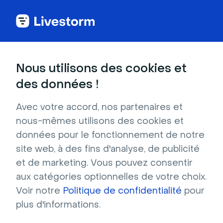
Nous utilisons des cookies et
CATÉGORIES
des données !
HubSpot
Utilisez HubSpot avec Livestorm
Avec votre accord, nos partenaires et
Configurez l'intégration HubSpot
nous-mêmes utilisons des cookies et
Utiliser vos données Livestorm dans
données pour le fonctionnement de notre
HubSpot
site web, à des fins d'analyse, de publicité
Connecter Livestorm & HubSpot
et de marketing. Vous pouvez consentir
Inscriptions Depuis Un Formulaire HubSpot
aux catégories optionnelles de votre choix.
Inscrire des personnes aux événements
Voir notre
Politique de confidentialité
pour
Livestorm en utilisant des formulaires
plus d'informations.
HubSpot (Vidéo)