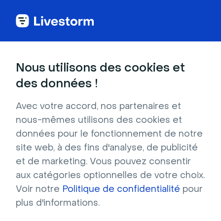
Nous utilisons des cookies et
CATÉGORIES
des données !
Marketo
Intégration de Marketo dans Livestorm
Avec votre accord, nos partenaires et
Connectez Livestorm et Marketo
nous-mêmes utilisons des cookies et
Créer un Mapping de Champs (Leads &
données pour le fonctionnement de notre
Program Members) entre Livestorm et
site web, à des fins d'analyse, de publicité
Marketo
et de marketing. Vous pouvez consentir
aux catégories optionnelles de votre choix.
Voir notre
Politique de confidentialité
pour
Rejoignez notre démonstration
plus d'informations.
produit Livestorm en direct