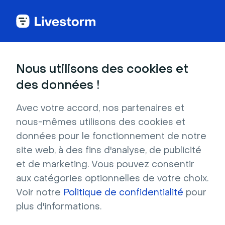
Nous utilisons des cookies et
DANS CET ARTICLE
des données !
Inscriptions Depuis Un
Formulaire HubSpot
Avec votre accord, nos partenaires et
nous-mêmes utilisons des cookies et
Dans cet article, nous allons vous montrer
données pour le fonctionnement de notre
comment
connecter votre formulaire
site web, à des fins d'analyse, de publicité
d'inscription HubSpot à un événement
et de marketing. Vous pouvez consentir
Livestorm
et obtenir toutes les informations
aux catégories optionnelles de votre choix.
nécessaires à votre campagne d'emailing
Voir notre
Politique de confidentialité
pour
directement dans HubSpot.
plus d'informations.
Pour un aperçu complet de notre intégration