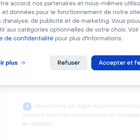
tre accord, nos partenaires et nous-mêmes utilis
 et données pour le fonctionnement de notre site
Cochez la case
«Activer automatiquement
7
s d'analyse, de publicité et de marketing. Vous pou
événements»
si vous souhaitez qu’elle soit ap
ir aux catégories optionnelles de votre choix. Voir
ue de confidentialité
pour plus d'informations.
ir plus
Refuser
Accepter et f
Sélectionnez les règles d'automatisation 
8
lire notre article de documentation sur le
mappin
et HubSpot
.