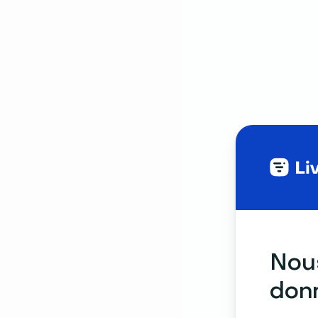
Nous
donn