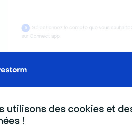
Sélectionnez le compte que vous souhaitez
5
sur Connect app.
 utilisons des cookies et de
ées !
Vous êtes ramené.e à la carte d’intégratio
6
êtes
«Connecté».