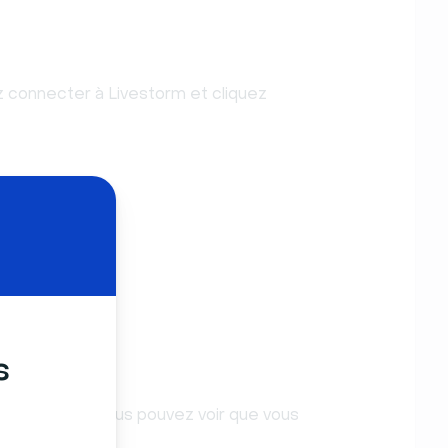
 connecter à Livestorm et cliquez
s
n HubSpot et vous pouvez voir que vous