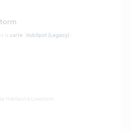
storm
ez la
carte
HubSpot (Legacy)
.
te HubSpot à Livestorm.