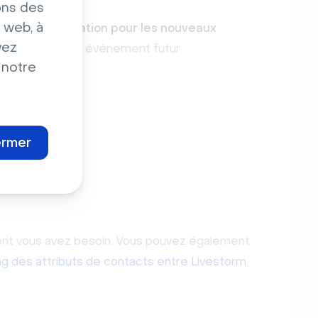
ons des
 web, à
 cette intégration pour les nouveaux
vez
pliquée à chaque événement futur.
 notre
ermer
dont vous avez besoin. Vous pouvez également
g des attributs de contacts entre Livestorm