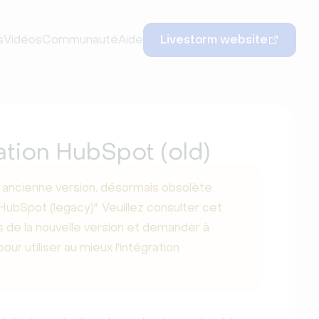
s
Vidéos
Communauté
Aide
Livestorm website
ation HubSpot (old)
ancienne version, désormais obsolète.
HubSpot (legacy)". Veuillez consulter cet
s de la nouvelle version et demander à
our utiliser au mieux l'intégration