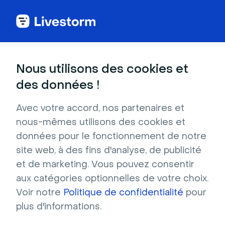
Nous utilisons des cookies et
CATÉGORIES
des données !
Calendars
Découvrez les types de planificateurs que
Avec votre accord, nos partenaires et
vous pouvez intégrer dans Livestorm
nous-mêmes utilisons des cookies et
Créez votre événement dans Google
données pour le fonctionnement de notre
Agenda
site web, à des fins d'analyse, de publicité
Créez votre événement dans le calendrier
et de marketing. Vous pouvez consentir
Outlook
aux catégories optionnelles de votre choix.
Réserver un créneau dans le calendrier des
Voir notre
Politique de confidentialité
pour
membres de l'équipe participant à la session
plus d'informations.
Créez Votre Événement Avec Calendly