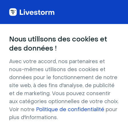
Nous utilisons des cookies et
CATÉGORIES
des données !
Créer votre premier
événement (Vidéo)
Avec votre accord, nos partenaires et
nous-mêmes utilisons des cookies et
Vous débutez sur Livestorm ? C’est un
données pour le fonctionnement de notre
excellent point de départ. Dans cette vidéo,
site web, à des fins d'analyse, de publicité
nous allons vous guider à travers toutes les
et de marketing. Vous pouvez consentir
étapes du processus de création
aux catégories optionnelles de votre choix.
d’événements.
Voir notre
Politique de confidentialité
pour
plus d'informations.