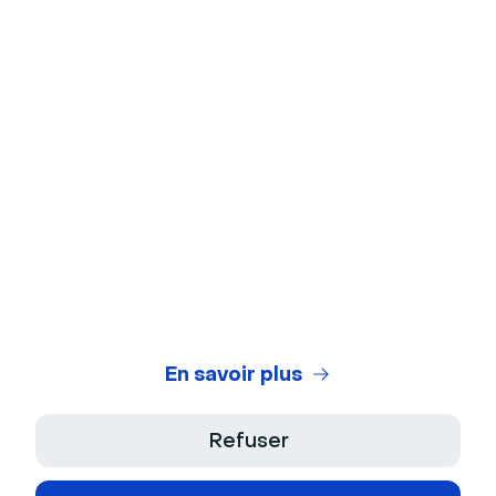
Arrière-plans virtuels
Test de webcam
Test de microphone
Générateur de titres de webinaires
Legal Center
Conditions Générales d'Utilisation
Politique de Confidentialité
En savoir plus
Conditions Générales de Vente
Refuser
Mentions Légales