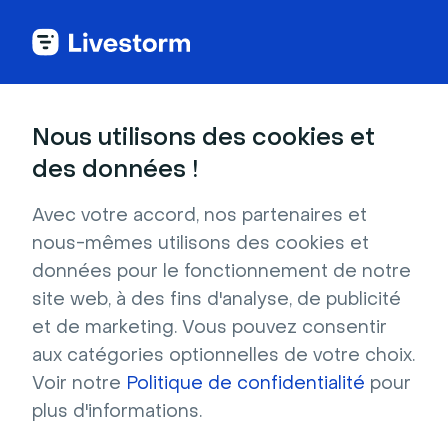
Nous utilisons des cookies et
DANS CET ARTICLE
des données !
Bonnes pratiques pour réussir
un live
Avec votre accord, nos partenaires et
nous-mêmes utilisons des cookies et
Dans cet article, nous aborderons les bonnes
données pour le fonctionnement de notre
pratiques à garder à l’esprit avant d'être en live
site web, à des fins d'analyse, de publicité
pendant votre événement en tant
et de marketing. Vous pouvez consentir
qu'animateur. Nous allons vous expliquer les
aux catégories optionnelles de votre choix.
paramètres techniques nécessaires, vous
Voir notre
Politique de confidentialité
pour
aider avec votre configuration et vous montrer
plus d'informations.
comment effectuer un événement de test
pour vérifier si tout fonctionne correctement.