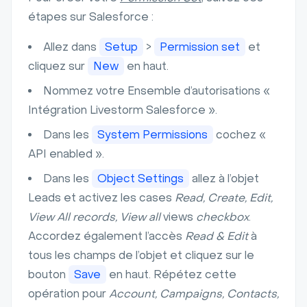
étapes sur Salesforce :
Allez dans
Setup
>
Permission set
et
cliquez sur
New
en haut.
Nommez votre Ensemble d’autorisations «
Intégration Livestorm Salesforce ».
Dans les
System Permissions
cochez «
API enabled ».
Dans les
Object Settings
allez à l’objet
Leads et activez les cases
Read, Create, Edit,
View All records, View all
views
checkbox
.
Accordez également l’accès
Read & Edit
à
tous les champs de l’objet et cliquez sur le
bouton
Save
en haut. Répétez cette
opération pour
Account, Campaigns, Contacts,