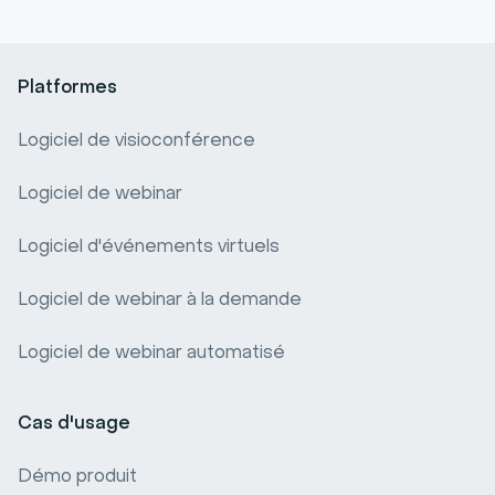
Sécurité
Cas clients
Cookies
Glossaire du webinar
Platformes
Glossaire de la vidéo
Logiciel de visioconférence
Statistiques de webinar
Logiciel de webinar
Comparatif de logiciels webinar
Logiciel d'événements virtuels
Logiciel de webinar à la demande
Logiciel de webinar automatisé
Cas d'usage
Démo produit