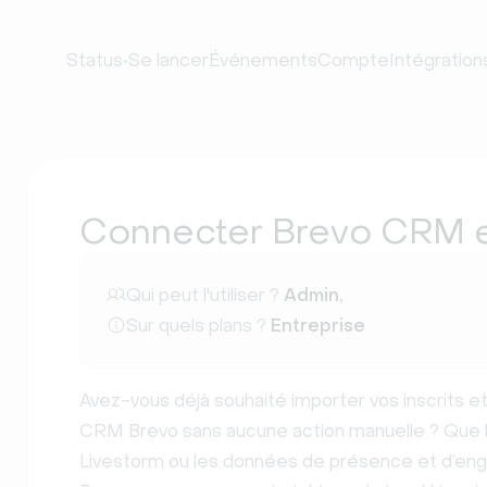
•
Status
Se lancer
Événements
Compte
Intégration
Connecter Brevo CRM e
Qui peut l'utiliser ?
Admin,
Sur quels plans ?
Entreprise
Avez-vous déjà souhaité importer vos inscrits e
CRM Brevo sans aucune action manuelle ? Que l
Livestorm ou les données de présence et d’e