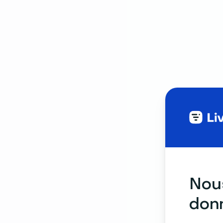
Nous
donn