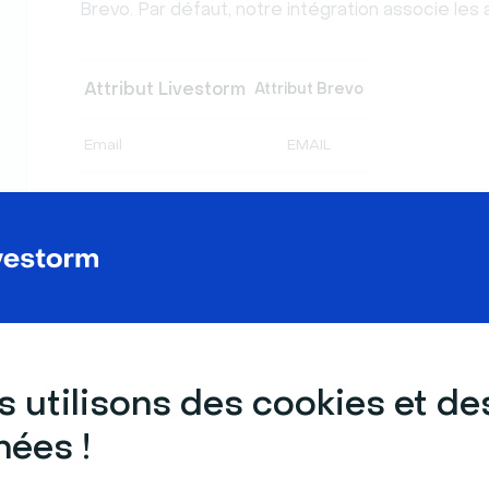
Brevo. Par défaut, notre intégration associe les a
Attribut Livestorm
Attribut Brevo
Email
EMAIL
Prénom
FIRST_NAME
Nom
LAST_NAME
LinkedIn
LINKEDIN
Poste
JOB_TITLE
 utilisons des cookies et de
Vous pouvez également personnaliser cette cor
ées !
Livestorm supplémentaires, tels que des question
données d'engagement (par exemple, le nombr