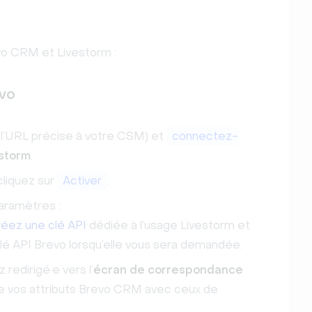
vo CRM et Livestorm :
evo
l’URL précise à votre CSM) et
connectez-
storm
.
cliquez sur
Activer
.
aramètres :
réez une clé API
dédiée à l’usage Livestorm et
 clé API Brevo lorsqu’elle vous sera demandée.
redirigé·e vers l’
écran de correspondance
re vos attributs Brevo CRM avec ceux de