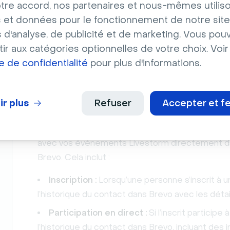
tre accord, nos partenaires et nous-mêmes utilis
les messages envoyés ou le taux de participati
 et données pour le fonctionnement de notre site
seule fois et s'applique à tous vos événements d
s d'analyse, de publicité et de marketing. Vous pou
Si un attribut de contact est déjà renseigné sur
ir aux catégories optionnelles de votre choix. Voir
par celle définie dans votre cartographie. Choi
ue de confidentialité
pour plus d'informations.
configurez.
ir plus
Refuser
Accepter et f
Suivi des activités de vos inscrits dan
Au-delà des coordonnées, l’intégration enregist
avec vos événements Livestorm directement dans
Brevo. Cela inclut :
Inscription :
Lorsqu’une personne s’inscrit à 
l’historique du contact dans Brevo avec les détai
Participation en direct :
Si l’inscrit particip
l’historique du contact dans Brevo, incluant des 