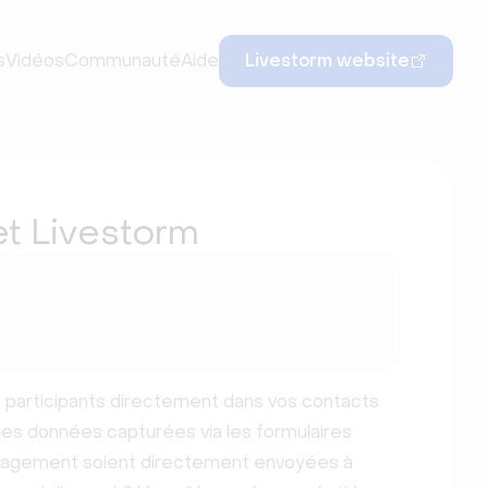
s
Vidéos
Communauté
Aide
Livestorm website
t Livestorm
t participants directement dans vos contacts
es données capturées via les formulaires
ngagement soient directement envoyées à