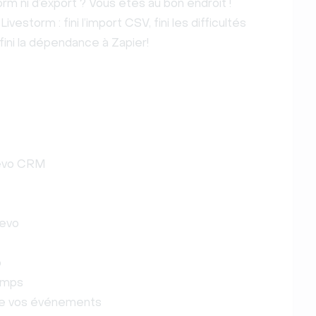
rm ni d’export ? Vous êtes au bon endroit !
ivestorm : fini l’import CSV, fini les difficultés
ini la dépendance à Zapier!
revo CRM
revo
o
amps
n de vos événements