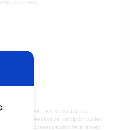
ttributs suivants :
s
respondance pour inclure des attributs
s personnalisées lors de l'inscription ou des
e de questions posées pendant l'événement,