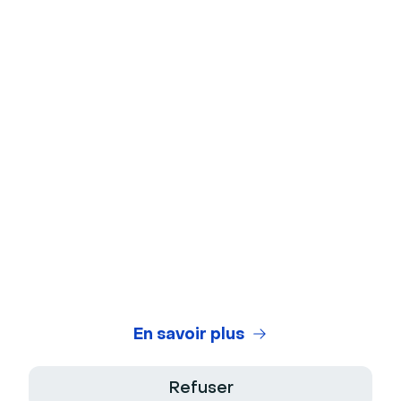
Outils gratuits
Arrière-plans virtuels
Test de webcam
Test de microphone
Générateur de titres de webinaires
Legal Center
Conditions Générales d'Utilisation
Politique de Confidentialité
En savoir plus
Conditions Générales de Vente
Refuser