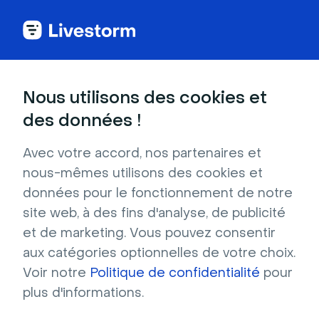
Nous utilisons des cookies et
DANS CET ARTICLE
des données !
Gérer les fenêtres dans votre
salle d’événement
Avec votre accord, nos partenaires et
nous-mêmes utilisons des cookies et
Dans cet article, nous aborderons tout ce qui
données pour le fonctionnement de notre
concerne la gestion des flux dans la salle
site web, à des fins d'analyse, de publicité
d’événement. Cliquez simplement
et de marketing. Vous pouvez consentir
sur
Accéder à l'événement
en haut à droite
aux catégories optionnelles de votre choix.
du tableau de bord de votre événement pour
Voir notre
Politique de confidentialité
pour
rejoindre la salle. Tou·te·s les
plus d'informations.
contributeur·trice·s peuvent entrer dans la
salle d’événement à tout moment !