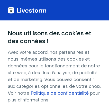
Nous utilisons des cookies et
CATÉGORIES
des données !
Ajouter un arrière-plan virtuel
quand vous participez à un
Avec votre accord, nos partenaires et
nous-mêmes utilisons des cookies et
événement
données pour le fonctionnement de notre
Les arrière-plans virtuels permettent à vos
site web, à des fins d'analyse, de publicité
participant·e·s de rester concentré·e·s sur
et de marketing. Vous pouvez consentir
vous et masquent votre environnement réel.
aux catégories optionnelles de votre choix.
Cette fonctionnalité vous permet de
flouter
Voir notre
Politique de confidentialité
pour
tout ce qui se trouve derrière vous
ou
plus d'informations.
d'
afficher une image d'arrière-plan
lors de
vos événements. Que vous soyez au bureau,