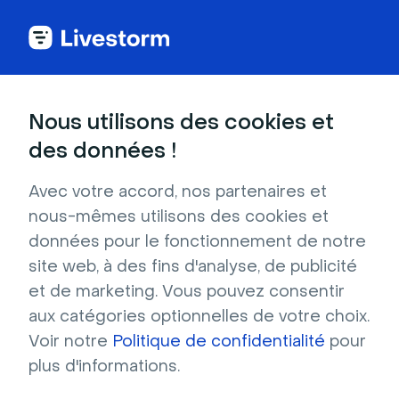
Nous utilisons des cookies et
DANS CET ARTICLE
des données !
Suppression des membres de
l’équipe
Avec votre accord, nos partenaires et
nous-mêmes utilisons des cookies et
données pour le fonctionnement de notre
Qui peut l'utiliser ?
Admin, Membre,
site web, à des fins d'analyse, de publicité
Propriétaire de l'espace de travail
et de marketing. Vous pouvez consentir
Sur quels plans ?
Tous
aux catégories optionnelles de votre choix.
Voir notre
Politique de confidentialité
pour
Souhaitez-vous nettoyer votre espace de
plus d'informations.
travail en supprimant les membres inactifs de